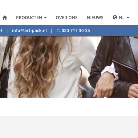
PRODUCTEN
OVER ONS
NIEUWS
NL
f
|
info@artipack.nl
| T: 020 717 30 35