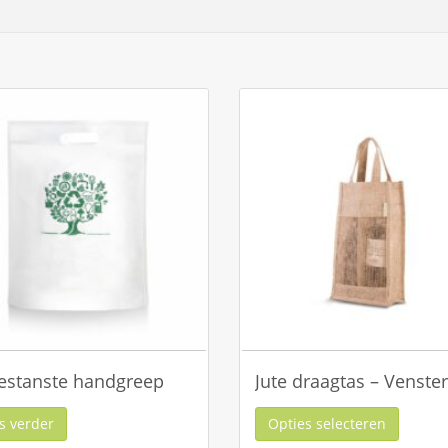
estanste handgreep
Jute draagtas – Venster
s verder
Opties selecteren