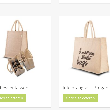
 flessentassen
Jute draagtas – Slogan
ies selecteren
Opties selecteren