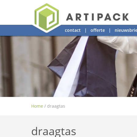
contact
|
offerte
|
nieuwsbrie
Home
/
draagtas
draagtas