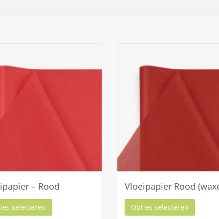
ipapier – Rood
Vloeipapier Rood (wax
ies selecteren
Opties selecteren