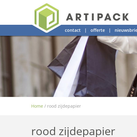
contact
|
offerte
|
nieuwsbrie
Home
/
rood zijdepapier
rood zijdepapier