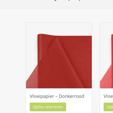
Vloeipapier – Donkerrood
Vloe
Opties selecteren
Opt