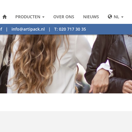
PRODUCTEN
OVER ONS
NIEUWS
NL
f
|
info@artipack.nl
| T: 020 717 30 35