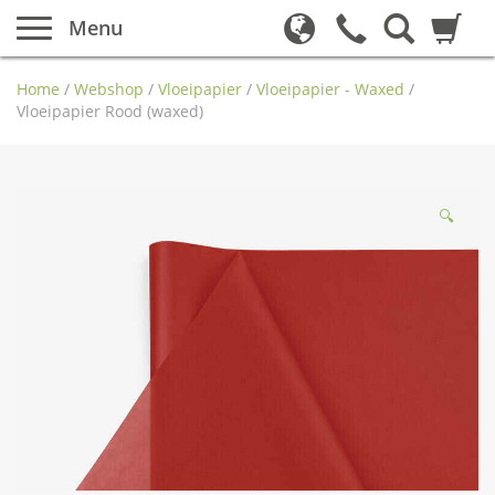
Menu
Home
/
Webshop
/
Vloeipapier
/
Vloeipapier - Waxed
/
Vloeipapier Rood (waxed)
🔍