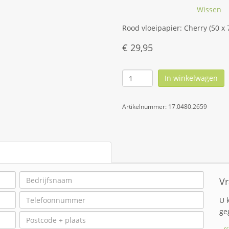
Wissen
Rood vloeipapier: Cherry (50 x 
€
29,95
In winkelwagen
Artikelnummer:
17.0480.2659
Vr
U 
ge