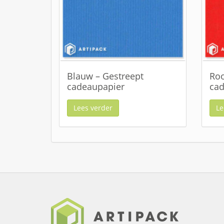
Blauw – Gestreept
Roo
cadeaupapier
cad
Lees verder
Le