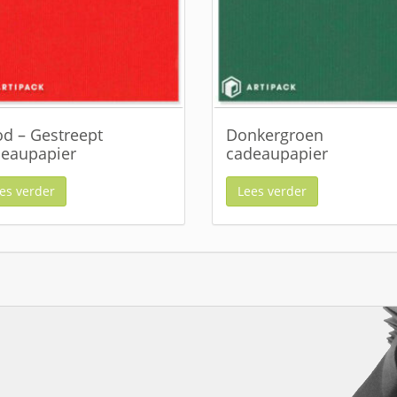
d – Gestreept
Donkergroen
eaupapier
cadeaupapier
es verder
Lees verder