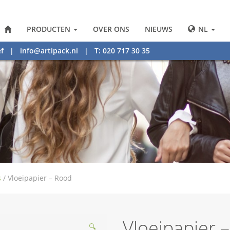
PRODUCTEN
OVER ONS
NIEUWS
NL
f
|
info@artipack.nl
| T: 020 717 30 35
s
/
Vloeipapier – Rood
Vloeipapier 
🔍