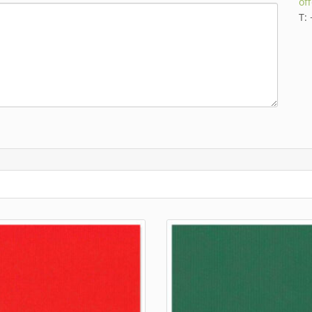
of
T: