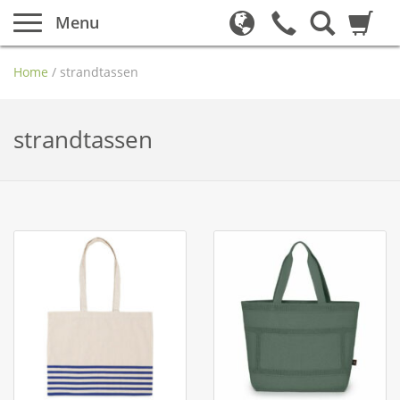
Menu
Home
/
strandtassen
strandtassen