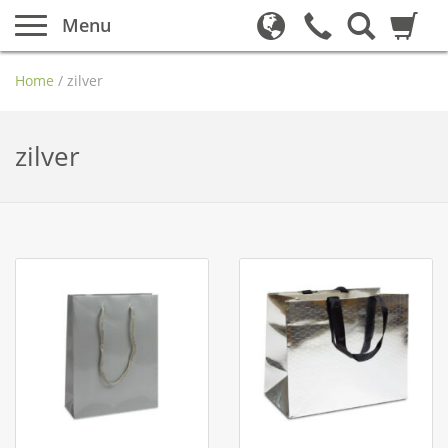
Menu
Home
/
zilver
zilver