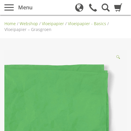
Menu
Home
/
Webshop
/
Vloeipapier
/
Vloeipapier - Basics
/
Vloeipapier – Grasgroen
🔍