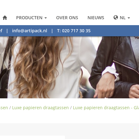
PRODUCTEN
OVER ONS
NIEUWS
NL
f
|
info@artipack.nl
| T: 020 717 30 35
ssen
/
Luxe papieren draagtassen
/
Luxe papieren draagtassen - G