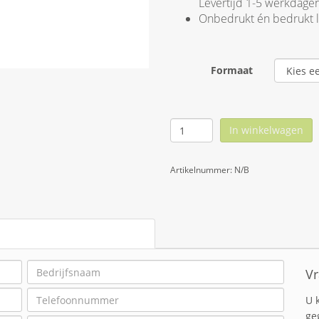
Levertijd 1-5 werkdage
Onbedrukt én bedrukt 
Formaat
In winkelwagen
Artikelnummer:
N/B
Vr
U 
ge