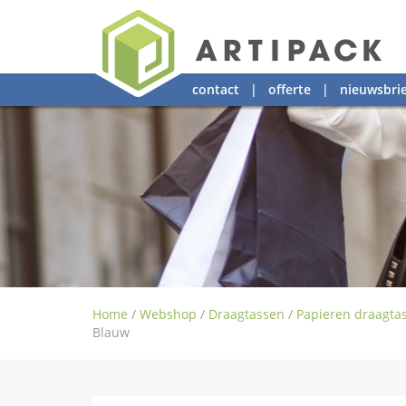
contact
|
offerte
|
nieuwsbrie
Home
/
Webshop
/
Draagtassen
/
Papieren draagta
Blauw