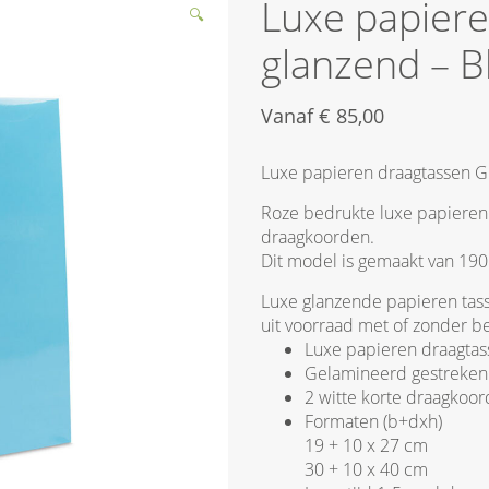
Luxe papier
🔍
glanzend – 
Vanaf
€
85,00
Luxe papieren draagtassen G
Roze bedrukte luxe papieren 
draagkoorden.
Dit model is gemaakt van 190
Luxe glanzende papieren tass
uit voorraad met of zonder be
Luxe papieren draagta
Gelamineerd gestreken
2 witte korte draagkoo
Formaten (b+dxh)
19 + 10 x 27 cm
30 + 10 x 40 cm