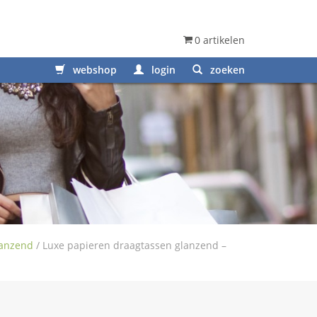
0 artikelen
webshop
login
zoeken
lanzend
/
Luxe papieren draagtassen glanzend –