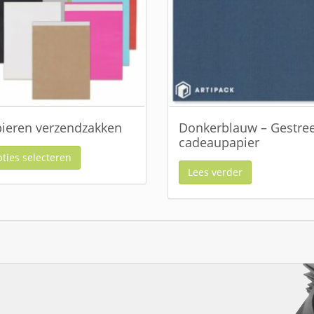
ieren verzendzakken
Donkerblauw – Gestre
cadeaupapier
ties selecteren
Lees verder