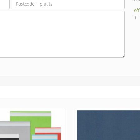
of
T: