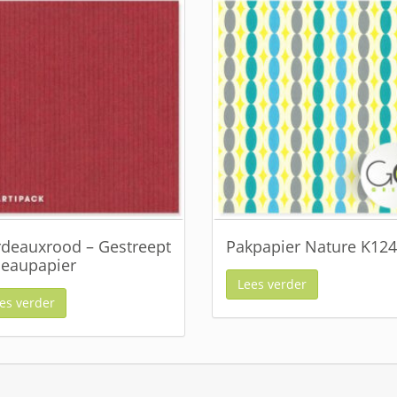
deauxrood – Gestreept
Pakpapier Nature K12
eaupapier
Lees verder
es verder