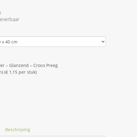
n
leverbaar
ver – Glanzend – Croco Preeg
) (€ 1,15 per stuk)
Beschrijving