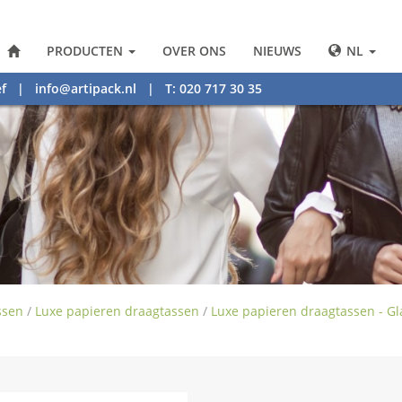
PRODUCTEN
OVER ONS
NIEUWS
NL
f
|
info@artipack.nl
| T: 020 717 30 35
ssen
/
Luxe papieren draagtassen
/
Luxe papieren draagtassen - G