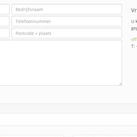
Vr
U 
ge
of
T: