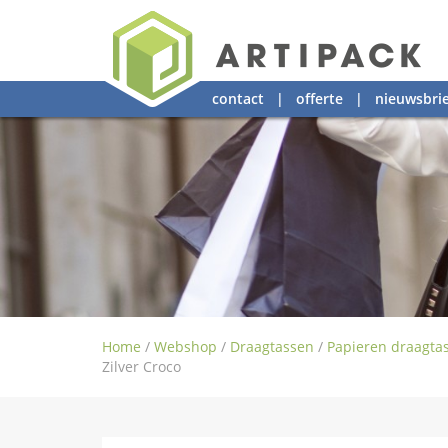
contact
|
offerte
|
nieuwsbrie
Home
/
Webshop
/
Draagtassen
/
Papieren draagta
Zilver Croco