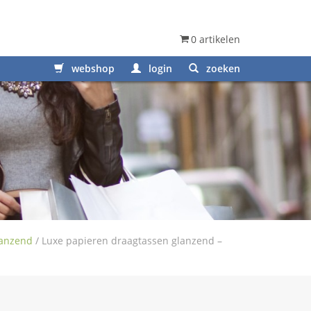
0 artikelen
webshop
login
zoeken
lanzend
/
Luxe papieren draagtassen glanzend –