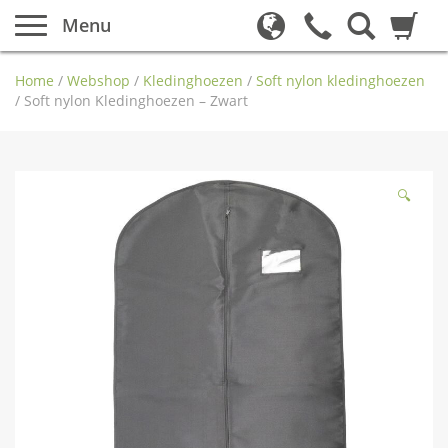
Menu
Home
/
Webshop
/
Kledinghoezen
/
Soft nylon kledinghoezen
/
Soft nylon Kledinghoezen – Zwart
🔍