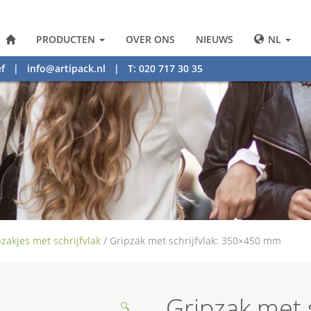
PRODUCTEN
OVER ONS
NIEUWS
NL
f
|
info@artipack.nl
| T: 020 717 30 35
zakjes met schrijfvlak
/
Gripzak met schrijfvlak: 350×450 mm
Gripzak met 
🔍