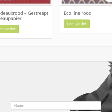
deauxrood – Gestreept
Eco line rood
eaupapier
Lees verder
es verder