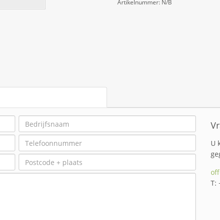
Artikelnummer:
N/B
Vr
U 
ge
of
T: