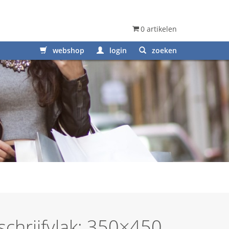
0 artikelen
webshop
login
zoeken
schrijfvlak: 350×450