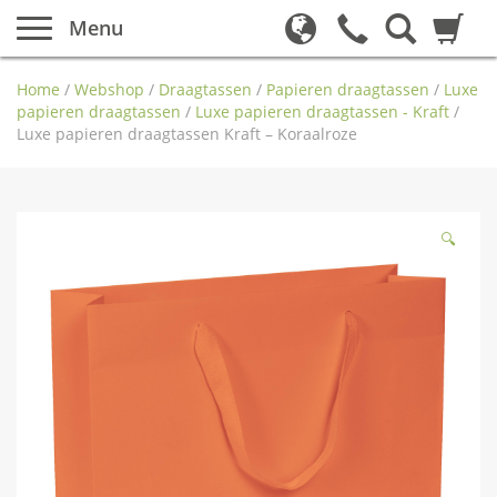
Menu
Home
/
Webshop
/
Draagtassen
/
Papieren draagtassen
/
Luxe
papieren draagtassen
/
Luxe papieren draagtassen - Kraft
/
Luxe papieren draagtassen Kraft – Koraalroze
🔍