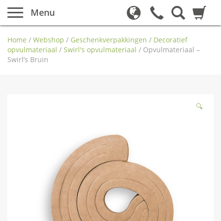
Menu
Home
/
Webshop
/
Geschenkverpakkingen
/
Decoratief
opvulmateriaal
/
Swirl's opvulmateriaal
/
Opvulmateriaal –
Swirl’s Bruin
🔍