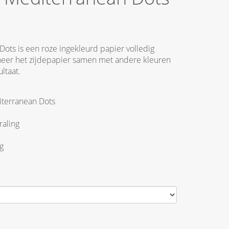
ots is een roze ingekleurd papier volledig
eer het zijdepapier samen met andere kleuren
ltaat.
iterranean Dots
raling
g