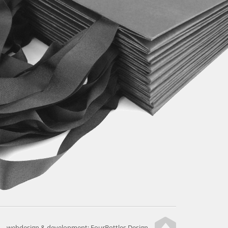
webdesign & development:
FourBottles Design