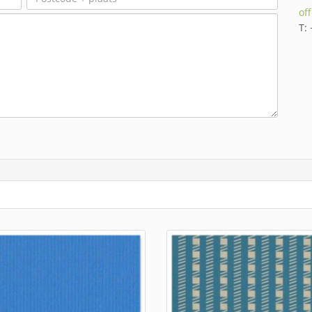
of
T: