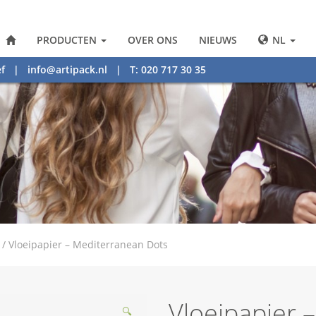
PRODUCTEN
OVER ONS
NIEUWS
NL
f
|
info@artipack.nl
| T: 020 717 30 35
/
Vloeipapier – Mediterranean Dots
Vloeipapier 
🔍