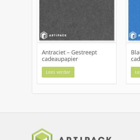
Antraciet – Gestreept
Bla
cadeaupapier
cad
Lees verder
Le