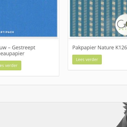
uw – Gestreept
Pakpapier Nature K12
eaupapier
Lees verder
es verder