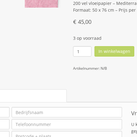
200 vel vloeipapier – Mediterr
Formaat: 50 x 76 cm – Prijs per
€
45,00
3 op voorraad
In winkelwagen
Artikelnummer:
N/B
Vr
U 
ge