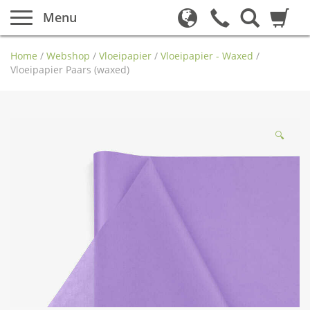
Menu
Home
/
Webshop
/
Vloeipapier
/
Vloeipapier - Waxed
/
Vloeipapier Paars (waxed)
🔍