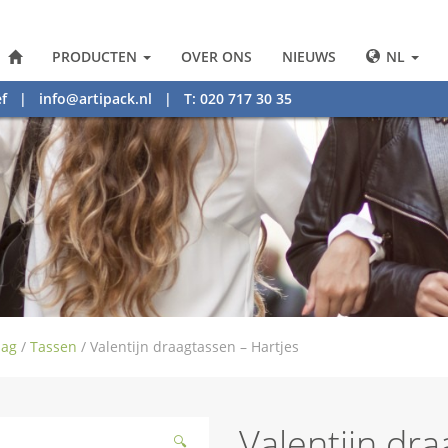
PRODUCTEN
OVER ONS
NIEUWS
NL
f
|
info@artipack.nl
| T: 020 717 30 35
dag
/
Tassen
/
Valentijn draagtassen – Hartjes
Valentijn dra
🔍