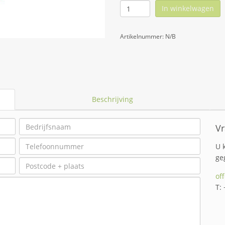
In winkelwagen
Artikelnummer:
N/B
Beschrijving
Vr
U 
ge
of
T: