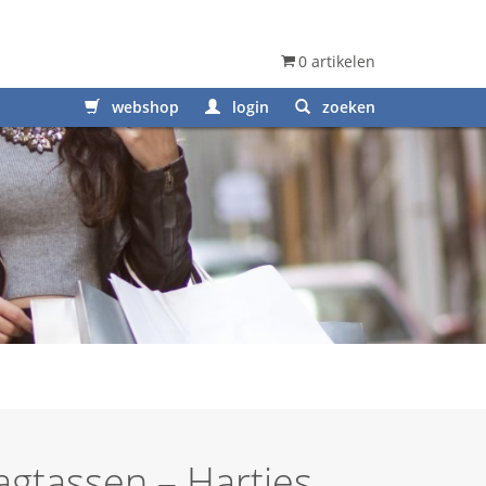
0 artikelen
webshop
login
zoeken
agtassen – Hartjes