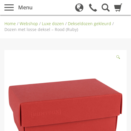
Menu
Home
/
Webshop
/
Luxe dozen
/
Dekseldozen gekleurd
/
Dozen met losse deksel – Rood (Ruby)
🔍